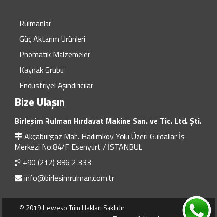
Rulmanlar
Güç Aktarım Ürünleri
Pnömatik Malzemeler
Kaynak Grubu
Endüstriyel Aşındırıcılar
Bize Ulaşın
Birleşim Rulman Hırdavat Makine San. ve Tic. Ltd. Şti.
Akçaburgaz Mah. Hadımköy Yolu Üzeri Güldallar İş
Merkezi No:84/F Esenyurt / İSTANBUL
+90 (212) 886 2 333
info@birlesimrulman.com.tr
© 2019 Heweso Tüm Hakları Saklıdır